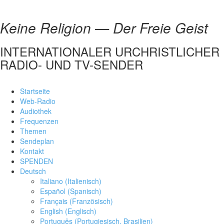
Keine Religion — Der Freie Geist
INTERNATIONALER URCHRISTLICHER
RADIO- UND TV-SENDER
Startseite
Web-Radio
Audiothek
Frequenzen
Themen
Sendeplan
Kontakt
SPENDEN
Deutsch
Italiano
(
Italienisch
)
Español
(
Spanisch
)
Français
(
Französisch
)
English
(
Englisch
)
Português
(
Portugiesisch, Brasilien
)