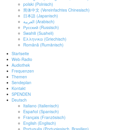
polski
(
Polnisch
)
简体中文
(
Vereinfachtes Chinesisch
)
日本語
(
Japanisch
)
العربية
(
Arabisch
)
Русский
(
Russisch
)
Swahili
(
Suaheli
)
Ελληνικα
(
Griechisch
)
Română
(
Rumänisch
)
Startseite
Web-Radio
Audiothek
Frequenzen
Themen
Sendeplan
Kontakt
SPENDEN
Deutsch
Italiano
(
Italienisch
)
Español
(
Spanisch
)
Français
(
Französisch
)
English
(
Englisch
)
Português
(
Portugiesisch, Brasilien
)