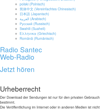
polski
(
Polnisch
)
简体中文
(
Vereinfachtes Chinesisch
)
日本語
(
Japanisch
)
العربية
(
Arabisch
)
Русский
(
Russisch
)
Swahili
(
Suaheli
)
Ελληνικα
(
Griechisch
)
Română
(
Rumänisch
)
Radio Santec
Web-Radio
Jetzt hören
Urheberrecht
Der Download der Sendungen ist nur für den privaten Gebrauch
bestimmt.
Die Veröffentlichung im Internet oder in anderen Medien ist nicht