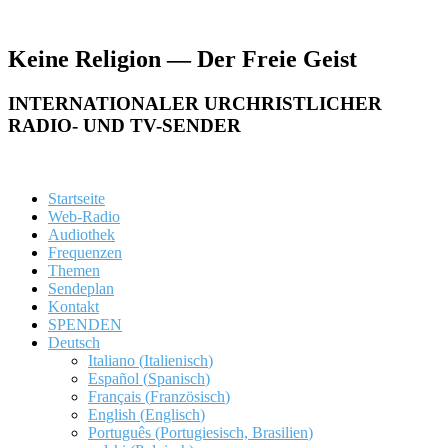
Keine Religion — Der Freie Geist
INTERNATIONALER URCHRISTLICHER
RADIO- UND TV-SENDER
Startseite
Web-Radio
Audiothek
Frequenzen
Themen
Sendeplan
Kontakt
SPENDEN
Deutsch
Italiano
(
Italienisch
)
Español
(
Spanisch
)
Français
(
Französisch
)
English
(
Englisch
)
Português
(
Portugiesisch, Brasilien
)