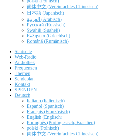
polski
(
Polnisch
)
简体中文
(
Vereinfachtes Chinesisch
)
日本語
(
Japanisch
)
العربية
(
Arabisch
)
Русский
(
Russisch
)
Swahili
(
Suaheli
)
Ελληνικα
(
Griechisch
)
Română
(
Rumänisch
)
Startseite
Web-Radio
Audiothek
Frequenzen
Themen
Sendeplan
Kontakt
SPENDEN
Deutsch
Italiano
(
Italienisch
)
Español
(
Spanisch
)
Français
(
Französisch
)
English
(
Englisch
)
Português
(
Portugiesisch, Brasilien
)
polski
(
Polnisch
)
简体中文
(
Vereinfachtes Chinesisch
)