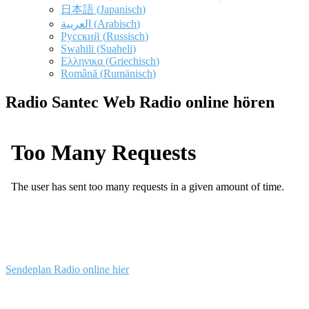
日本語
(
Japanisch
)
العربية
(
Arabisch
)
Русский
(
Russisch
)
Swahili
(
Suaheli
)
Ελληνικα
(
Griechisch
)
Română
(
Rumänisch
)
Radio Santec Web Radio online hören
Sendeplan Radio online
hier